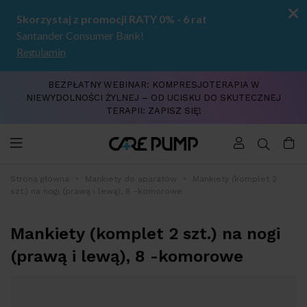
BEZPŁATNY WEBINAR: KOMPRESJOTERAPIA W
NIEWYDOLNOŚCI ŻYLNEJ – OD UCISKU DO SKUTECZNEJ
TERAPII: ZAPISZ SIĘ!
Strona główna
Mankiety do aparatów
Mankiety (komplet 2
szt.) na nogi (prawą i lewą), 8 -komorowe
Mankiety (komplet 2 szt.) na nogi
(prawą i lewą), 8 -komorowe