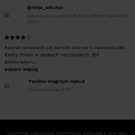
@ninja_witcher
Rekordzista Europy OCR 100 m Mistrz Polski OCR
2020 r.
Aparat sprawdził się bardzo dobrze u zawodniczek
Kadry Polski w skokach narciarskich. Był
doskonałym...
zobacz więcej
Paulina Węgrzyn Gębuś
Fizjoterapeutka PZN
Otrzymuj najnowsze informacje dotyczące drenażu