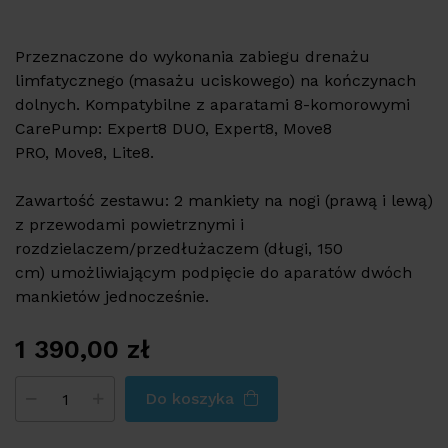
Przeznaczone do wykonania zabiegu drenażu
limfatycznego (masażu uciskowego) na kończynach
dolnych. Kompatybilne z aparatami 8-komorowymi
CarePump:
Expert8 DUO
,
Expert8
,
Move8
PRO
,
Move8
,
Lite8
.
Zawartość zestawu: 2 mankiety na nogi (prawą i lewą)
z przewodami powietrznymi i
rozdzielaczem/przedłużaczem (długi, 150
cm) umożliwiającym podpięcie do aparatów dwóch
mankietów jednocześnie.
1 390,00
zł
Do koszyka