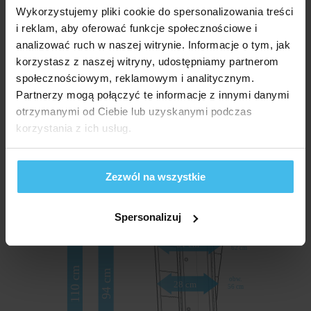
wysoka jakość materiału, łatwego w czyszczeniu,
Wykorzystujemy pliki cookie do spersonalizowania treści
mankiet posiada rozmiar uniwersalny -
i reklam, aby oferować funkcje społecznościowe i
po wypełnieniu powietrzem idealnie dopasowuje
analizować ruch w naszej witrynie. Informacje o tym, jak
się do ciała,
korzystasz z naszej witryny, udostępniamy partnerom
możliwość dokupienia poszerzacza
społecznościowym, reklamowym i analitycznym.
zwiększającego obwód mankietu.
Partnerzy mogą połączyć te informacje z innymi danymi
otrzymanymi od Ciebie lub uzyskanymi podczas
korzystania z ich usług.
Wymiary
Zezwól na wszystkie
Spersonalizuj