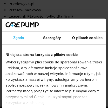
Przelewy24.pl
Przelew bankowy
Leaselink Płatności (tylko dla firm)
eRaty Santander Consumer Bank S.A.
Kurier - za pobraniem
Zgoda
Szczegóły
O plikach cookies
Pobranie (zapłać gotówką przy odbiorze przesyłki)
Odbiór osobisty (Kraków)
Niniejsza strona korzysta z plików cookie
Przelewy24.pl
Wykorzystujemy pliki cookie do spersonalizowania treści
i reklam, aby oferować funkcje społecznościowe i
Przelew bankowy
analizować ruch w naszej witrynie. Informacje o tym, jak
Leaselink Płatności (tylko dla firm)
korzystasz z naszej witryny, udostępniamy partnerom
Gotówka
społecznościowym, reklamowym i analitycznym.
eRaty Santander Consumer Bank S.A.
Partnerzy mogą połączyć te informacje z innymi danymi
otrzymanymi od Ciebie lub uzyskanymi podczas
korzystania z ich usług.