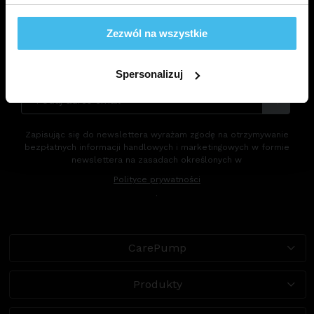
Otrzymuj najnowsze informacje dotyczące drenażu
Zezwól na wszystkie
limfatycznego i naszych produktów. Sam konkret.
Zero spamu.
Spersonalizuj
Zapisując się do newslettera wyrażam zgodę na otrzymywanie
bezpłatnych informacji handlowych i marketingowych w formie
newslettera na zasadach określonych w
Polityce prywatności
.
CarePump
Produkty