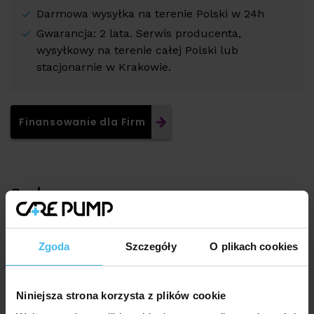
Darmowa wysyłka na terenie Polski w 24h
Gwarancja: 2 lata. Serwis producenta,
wysyłkowy na terenie całej Polski lub
stacjonarnie w Krakowie.
Finansowanie dla Firm
Cechy
system overlapping (komory w mankiecie
zachodzą na siebie, co zapobiega cofaniu się
Zgoda
Szczegóły
O plikach cookies
płynów podczas zabiegu),
błyskawiczny zamek wzdłuż całego mankietu,
wytrzymałe przewody powietrzne,
Niniejsza strona korzysta z plików cookie
wysoka jakość materiału, łatwego w czyszczeniu,