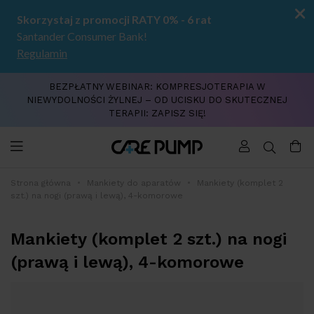
BEZPŁATNY WEBINAR: KOMPRESJOTERAPIA W
NIEWYDOLNOŚCI ŻYLNEJ – OD UCISKU DO SKUTECZNEJ
TERAPII: ZAPISZ SIĘ!
Strona główna
Mankiety do aparatów
Mankiety (komplet 2
szt.) na nogi (prawą i lewą), 4-komorowe
Mankiety (komplet 2 szt.) na nogi
(prawą i lewą), 4-komorowe