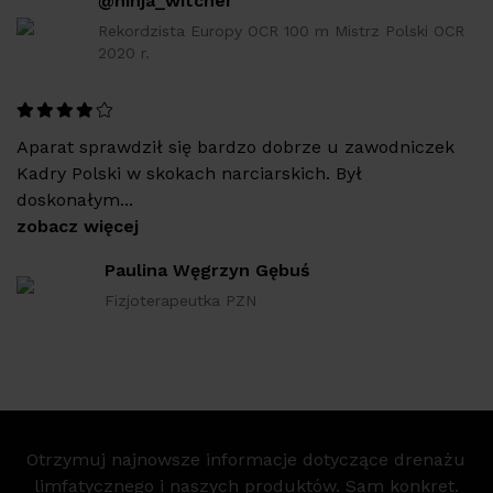
@ninja_witcher
Rekordzista Europy OCR 100 m Mistrz Polski OCR
2020 r.
Aparat sprawdził się bardzo dobrze u zawodniczek
Kadry Polski w skokach narciarskich. Był
doskonałym...
zobacz więcej
Paulina Węgrzyn Gębuś
Fizjoterapeutka PZN
Otrzymuj najnowsze informacje dotyczące drenażu
limfatycznego i naszych produktów. Sam konkret.